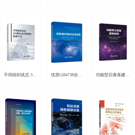
池建模与状态管理
发展研究
践
不同组织状态 304
优质GH4738合金
功能型石膏基建筑
奥氏体不锈钢的氢
及应用
材料
脆行为