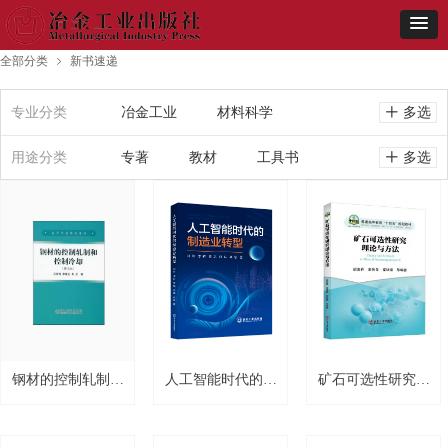
全部分类
新书速递
ꁇ
专业分类
冶金工业
材料科学
ꄸ
多选
用途分类
地质矿业
专著
教材
机电智能
工具书
ꄸ
多选
环境安全
文集
其他
建筑土木
其他
钢材的控制轧制和
人工智能时代的制
矿石可选性研究理
控制冷却
造业转型
论与方法