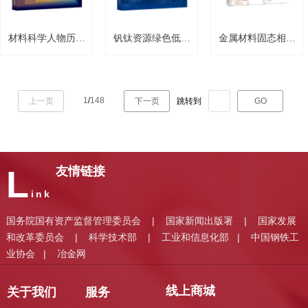
材料科学人物历史
钒钛资源绿色低碳
金属材料固态相变
的挖掘、探索与应
冶金
原理及应用基础
用
1
/
148
上一页
下一页
跳转到
GO
L
友情链接
ink
国务院国有资产监督管理委员会
国家新闻出版署
国家发展
|
|
和改革委员会
科学技术部
工业和信息化部
中国钢铁工
|
|
|
业协会
冶金网
|
线上商城
关于我们
服务