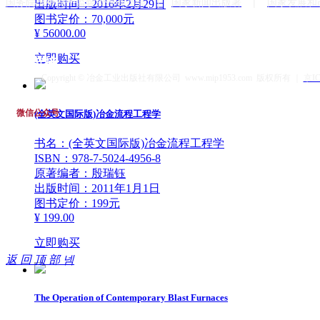
|
|
国务院国有资产监督管理委员会
国家新闻出版署
国家发展和
出版时间：2016年2月29日
L
图书定价：70,000元
¥ 56000.00
ink
立即购买
友情链接
Copyright © 冶金工业出版社有限公司 www.mip1953.com 版权所有 ｜
京IC
微信公众号
(全英文国际版)冶金流程工程学
书名：(全英文国际版)冶金流程工程学
ISBN：978-7-5024-4956-8
原著编者：殷瑞钰
出版时间：2011年1月1日
图书定价：199元
¥ 199.00
立即购买
返 回 顶 部
넴
The Operation of Contemporary Blast Furnaces