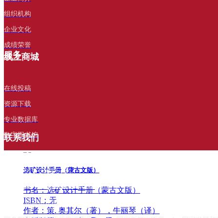
立即购买
组织机构
企业文化
成绩荣誉
The Road Map of China's Steel Industry
服务
线上商城
书名：The Road Map of China's Steel Industry
ISBN：978-7-5024-8251-0
作者：李新创
在线投稿
出版时间：2020年10月
资源下载
图书定价：299元
¥ 242.20
专业数据库
立即购买
数字图书馆
联系我们
选矿设计手册（蒙古文版）
电话：010-6401 5784
邮箱：
service@mip1953.com
书名：选矿设计手册（蒙古文版）
ISBN：无
地址：北京市东城区嵩祝院北巷39号
作者：策. 奥其尔（著），牛丽琴（译）
网址： www.mip1953.com