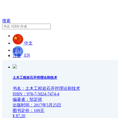
搜索
中文
登录
EN
注册
首页
土木工程岩石开挖理论和技术
新闻中心
书名：土木工程岩石开挖理论和技术
ISBN：978-7-5024-7474-4
党建文化
要闻动态
编著者：邹定祥
出版时间：2017年5月25日
图书定价：109元
图书出版
通知公告
党建新闻
¥ 87.20