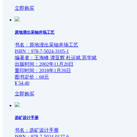
立即购买
专业阅读
文化基石
专业资质
知识服务
团队能力
新书速递
原地浸出采铀井场工艺
书名：原地浸出采铀井场工艺
战略合作
作者服务
精品力作
金石熔知——1538℃知识服务平台
ISBN：978-7-5024-3105-1
编著者：王海峰 谭亚辉 杜运斌 苏学斌
出版时间：2002年11月20日
经典工程
冶金科技翻译中心
课件下载
金石悦学——教学资源库
精品出版基金
重印时间：2018年1月26日
图书定价：68元
¥ 54.40
世界中心
样书申请
在线云课堂
红色钢铁书屋
工程介绍
立即购买
关于我们
书目下载
战略合作伙伴
工程动态
国际合作交流
选矿设计手册
参与单位
世界钢铁知识交流服务中心
社长寄语
书名：选矿设计手册
ISBN：978-7-5024-0127-6