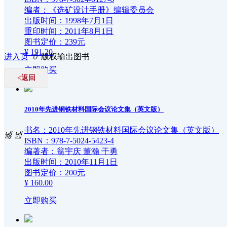
成果展示
企业简介
编者：《选矿设计手册》编辑委员会
出版时间：1998年7月1日
重印时间：2011年8月1日
组织机构
图书定价：239元
¥ 191.20
进入页
ꄲ
版权输出图书
企业文化
立即购买
<返回
成绩荣誉
2010年先进钢铁材料国际会议论文集（英文版）
招贤纳士
书名：2010年先进钢铁材料国际会议论文集（英文版）
넳
넲
ISBN：978-7-5024-5423-4
编著者：翁宇庆 董瀚 干勇
联系我们
出版时间：2010年11月1日
图书定价：200元
¥ 160.00
立即购买