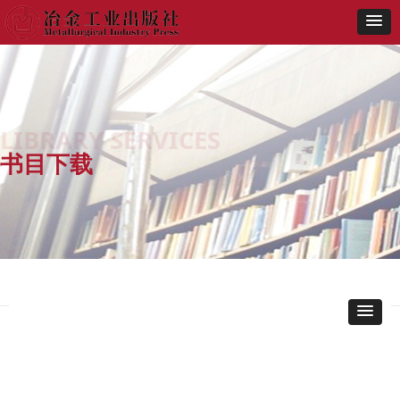
SERVICE
LIBRARY SERVICES
书目下载