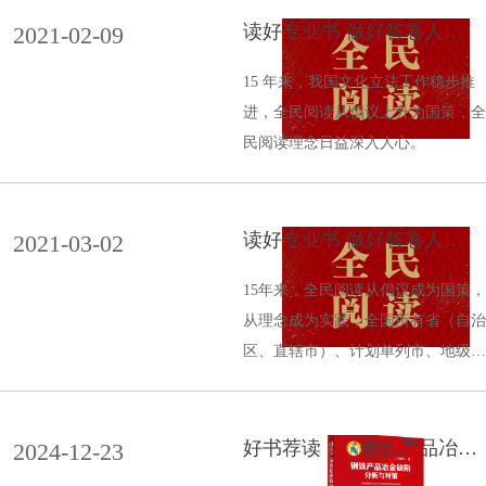
读好专业书 做好答卷人
2021-02-09
——关于促进钢铁行业全民
阅读工作的倡议
15 年来，我国文化立法工作稳步推
进，全民阅读从倡议上升为国策，全
民阅读理念日益深入人心。
读好专业书 做好答卷人
2021-03-02
——关于促进有色金属行业
全民阅读工作的倡议
15年来，全民阅读从倡议成为国策，
从理念成为实践，全国所有省（自治
区、直辖市）、计划单列市、地级市
都开展了“书香中国”系列品牌活动，
每年吸引8亿多人次参与。
好书荐读｜《钢铁产品冶金
2024-12-23
缺陷分析与对策》一书问世