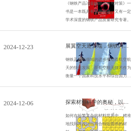
《钢铁产品冶金缺陷分析与对策》一
书是一本既具有实用价值，又有一定
学术深度的钢铁产品质量研究专著。
展翼空天逐云端，钢铁闪耀
2024-12-23
航天展
钢铁及材料领域的进步推动着航空航
天的快速发展，而航空航天技术作为
衡量一个国家科技水平和综合国力的
重要标志，其发展不仅彰显了国家的
创新能力和工业实力，还极大地推动
了相关领域的科技进步。
探索材料科学的奥秘，以第
2024-12-06
一性原理热力学引领创新设
计
如何在纷繁复杂的材料世界中，精准
地找到并设计出符合特定需求的材