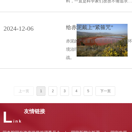
料，一直是科学家们孜孜不倦追求的
目标。
给赤泥戴上“紧箍咒”
2024-12-06
赤泥的产生量较大且成分复杂，给环
境治理和资源化利用带来了巨大挑
战。
上一页
1
2
3
4
5
下一页
L
友情链接
ink