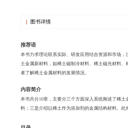
|
图书详情
推荐语
本书力求理论联系实际、研发应用结合资源和市场，
土金属新材料，如稀土磁制冷材料、稀土磁光材料、
者了解稀土金属材料的发展情况。
内容简介
本书共分10章，主要分三个方面深入系统阐述了稀
料；三是介绍以稀土作为添加剂的金属结构材料。此
目录