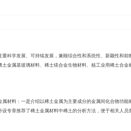
注重科学发展、可持续发展，兼顾综合性和系统性、新颖性和前
稀土金属基玻璃材料、稀土镁合金生物材料、核工业用稀土合金
土金属材料：一是介绍以稀土金属为主要成分的金属间化合物功能
外设专章推荐了稀土金属材料中稀土的分析方法，便于相关人员