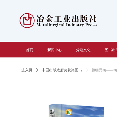
首页
新闻中心
党建文化
图书出
进入页
ꄲ
中国出版政府奖获奖图书
ꄲ
超细晶钢——钢