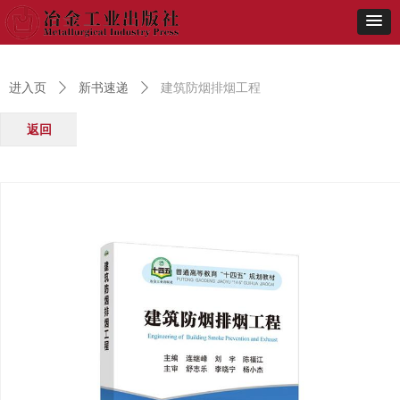
进入页
ꄲ
新书速递
ꄲ
建筑防烟排烟工程
返回