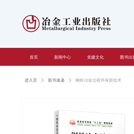
首页
新闻中心
党建文化
图书出
进入页
ꄲ
新书速递
ꄲ
钢铁冶金过程环保新技术