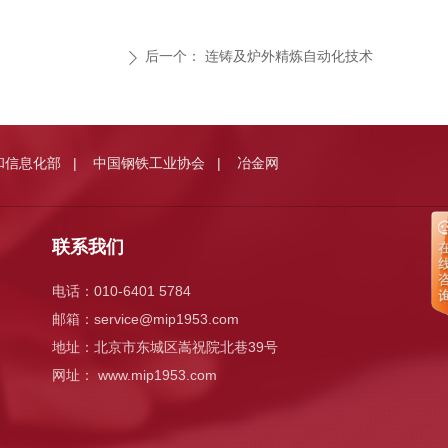
后一个：
连铸及炉外精炼自动化技术
ꄲ
和信息化部
中国钢铁工业协会
冶金网
|
|
联系我们
电话：010-6401 5784
邮箱：
service@mip1953.com
地址：北京市东城区嵩祝院北巷39号
网址： www.mip1953.com