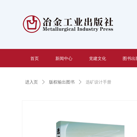
首页
新闻中心
党建文化
图书出
进入页
ꄲ
版权输出图书
ꄲ
选矿设计手册