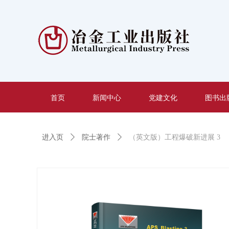
首页
新闻中心
党建文化
图书出
进入页
ꄲ
院士著作
ꄲ
（英文版）工程爆破新进展 3