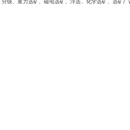
矿分级、重力选矿、磁电选矿、浮选、化学选矿、选矿厂