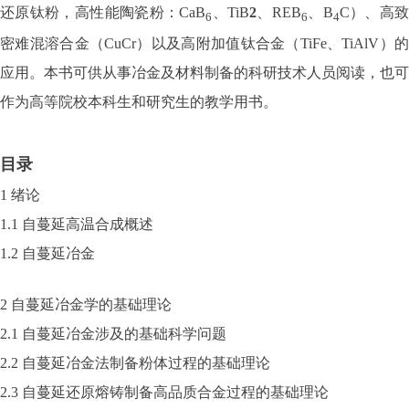
还原钛粉，高性能陶瓷粉：CaB
、TiB
2
、REB
、B
C）、高
6
6
4
密难混溶合金（CuCr）以及高附加值钛合金（TiFe、TiAlV）的
应用。本书可供从事冶金及材料制备的科研技术人员阅读，也可
作为高等院校本科生和研究生的教学用书。
目录
1 绪论
1.1 自蔓延高温合成概述
1.2 自蔓延冶金
2 自蔓延冶金学的基础理论
2.1 自蔓延冶金涉及的基础科学问题
2.2 自蔓延冶金法制备粉体过程的基础理论
2.3 自蔓延还原熔铸制备高品质合金过程的基础理论