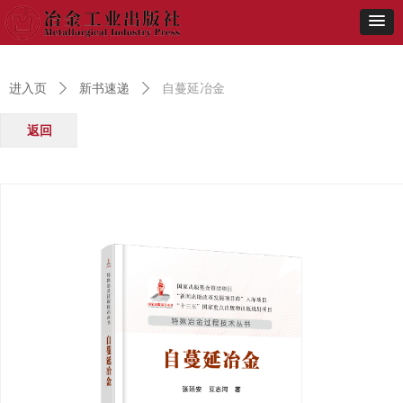
进入页
ꄲ
新书速递
ꄲ
自蔓延冶金
返回