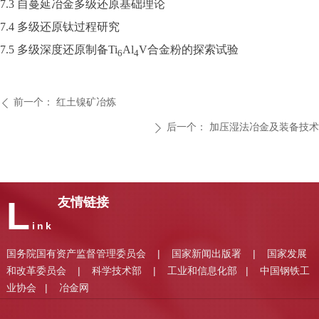
7.3 自蔓延冶金多级还原基础理论
7.4 多级还原钛过程研究
7.5 多级深度还原制备Ti
Al
V合金粉的探索试验
6
4
前一个：
红土镍矿冶炼
ꄴ
后一个：
加压湿法冶金及装备技术
ꄲ
L
友情链接
ink
国务院国有资产监督管理委员会
国家新闻出版署
国家发展
|
|
和改革委员会
科学技术部
工业和信息化部
中国钢铁工
|
|
|
业协会
冶金网
|