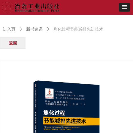
进入页
ꄲ
新书速递
ꄲ
焦化过程节能减排先进技术
返回