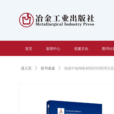
首页
新闻中心
党建文化
图书出
进入页
ꄲ
新书速递
ꄲ
低碳中锰钢板材组织控制理论及