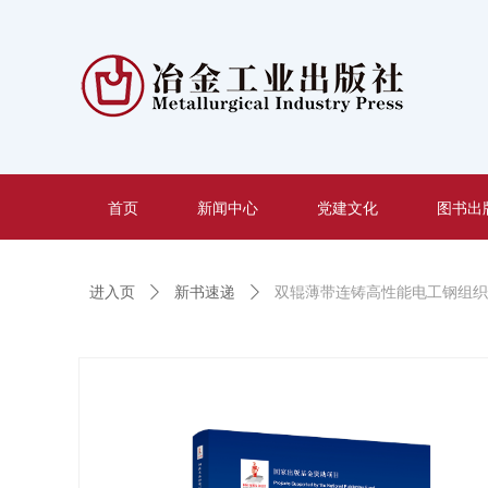
首页
新闻中心
党建文化
图书出
进入页
ꄲ
新书速递
ꄲ
双辊薄带连铸高性能电工钢组织