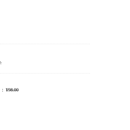
）
学
价：
¥
98.00