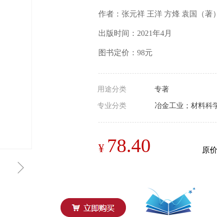
作者：张元祥 王洋 方烽 袁国（著
出版时间：2021年4月
图书定价：98元
用途分类
专著
专业分类
冶金工业；材料科
78.40
¥
原
ꁇ