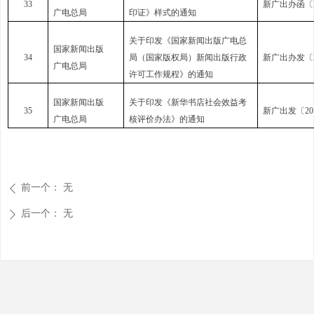
33
新广出办函〔2
广电总局
印证》样式的通知
关于印发《国家新闻出版广电总
国家新闻出版
34
局（国家版权局）新闻出版行政
新广出办发〔2
广电总局
许可工作规程》的通知
国家新闻出版
关于印发《新华书店社会效益考
35
新广出发〔20
广电总局
核评价办法》的通知
前一个：
无
ꄴ
后一个：
无
ꄲ