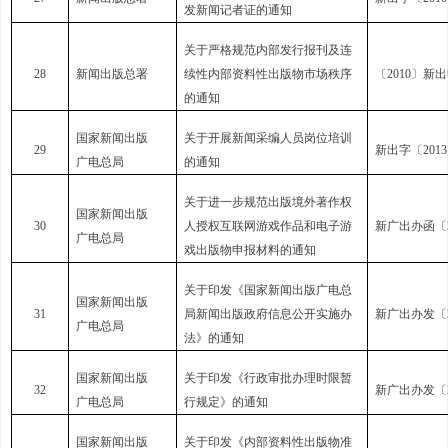
发新闻记者证的通知
关于严格规范内部发行报刊及连
28
新闻出版总署
续性内部资料性出版物市场秩序
〔2010〕新
的通知
国家新闻出版
关于开展新闻采编人员岗位培训
29
新出字〔2013
广电总局
的通知
关于进一步规范出版境外著作权
国家新闻出版
30
人授权互联网游戏作品和电子游
新广出办函〔2
广电总局
戏出版物申报材料的通知
关于印发《国家新闻出版广电总
国家新闻出版
31
局新闻出版政府信息公开实施办
新广出办发〔2
广电总局
法》的通知
国家新闻出版
关于印发《行政审批办理时限暂
32
新广出办发〔2
广电总局
行规定》的通知
国家新闻出版
关于印发《内部资料性出版物准