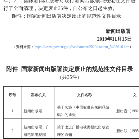
年）》，国家新闻出版署对现行新闻出版领域规范性文件进
行了全面清理，决定废止35件，自公布之日起生效。
附件：国家新闻出版署决定废止的规范性文件目录
新闻出版署
2019年11月15日
（
资料来源：
https://www.gov.cn/gongbao/content/2020/content_5493016.htm
）
附件
国家新闻出版署决定废止的规范性文件目录
（共35件）
序号
发布机关
文件名称
文
关于实施《中国标准音像制品编
1
新闻出版署
新出音〔1992
码》的通知
新闻出版署、广
关于改进广播电视类报纸出版管
2
新出联〔199
播电影电视部
理的通知