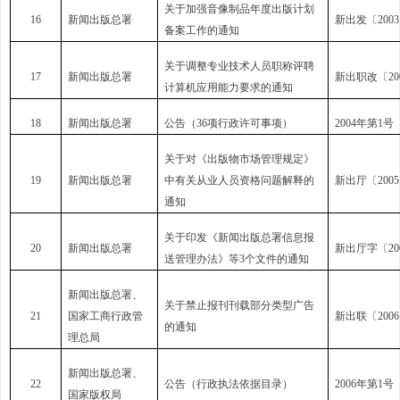
关于加强音像制品年度出版计划
16
新闻出版总署
新出发〔2003
备案工作的通知
关于调整专业技术人员职称评聘
17
新闻出版总署
新出职改〔200
计算机应用能力要求的通知
18
新闻出版总署
公告（36项行政许可事项）
2004年第1号
关于对《出版物市场管理规定》
19
新闻出版总署
中有关从业人员资格问题解释的
新出厅〔200
通知
关于印发《新闻出版总署信息报
20
新闻出版总署
新出厅字〔200
送管理办法》等3个文件的通知
新闻出版总署、
关于禁止报刊刊载部分类型广告
21
国家工商行政管
新出联〔2006
的通知
理总局
新闻出版总署、
22
公告（行政执法依据目录）
2006年第1号
国家版权局