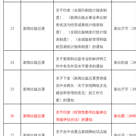
关于印发《全国印刷统计报表制
度》、《新闻出版企事业单位财
务状况与经营成果统计报表制
23
新闻出版总署
新出厅字〔200
度》、《全国出版物发行统计报
表制度》、《全国版权管理和版
权贸易统计报表制度》的通知
关于新闻和出版专业职称评聘工
24
新闻出版总署
新出职改〔200
作中有关外语水平要求的通知
关于下发《新闻出版总署贯彻落
实中央两办〈关于加强网络文化
25
新闻出版总署
新出厅字〔200
建设和管理的意见〉的工作方
案》的通知
关于印发《经营性图书出版单位
26
新闻出版总署
新出图〔2008
等级评估办法》的通知
关于在中央重点新闻网站试点核
27
新闻出版总署
新出字〔2010