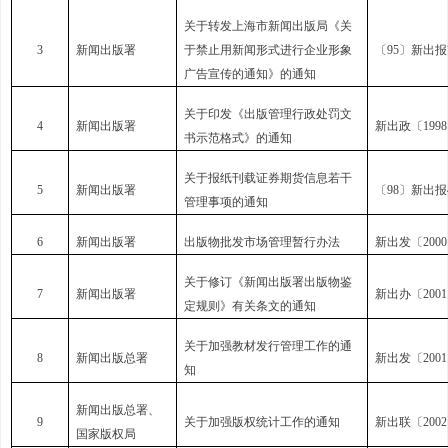
关于转发上海市新闻出版局《关
3
新闻出版署
于禁止用新闻形式进行企业形象
〔95〕新出报
广告宣传的通知》的通知
关于印发《出版管理行政处罚文
4
新闻出版署
新出政〔1998
书示范格式》的通知
关于报纸刊载证券期货信息若干
5
新闻出版署
〔98〕新出报
管理事项的通知
6
新闻出版署
出版物批发市场管理暂行办法
新出发〔2000
关于修订《新闻出版署出版物鉴
7
新闻出版署
新出办〔2001
定规则》有关条文的通知
关于加强教材发行管理工作的通
8
新闻出版总署
新出发〔2001
知
新闻出版总署、
9
关于加强版权统计工作的通知
新出联〔2002
国家版权局