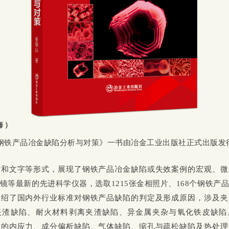
海）
钢铁产品冶金缺陷分析与对策》一书由冶金工业出版社正式出版发
片和文字等形式，展现了钢铁产品冶金缺陷或失效案例的宏观、微
镜等最新的先进科学仪器，选取1215张金相照片、168个钢铁产
介绍了国内外行业标准对钢铁产品缺陷的判定及形成原因，涉及夹
夹渣缺陷、耐火材料剥离夹渣缺陷、异金属夹杂与氧化铁皮缺陷
材的内应力、成分偏析缺陷、气体缺陷、缩孔与疏松缺陷及热处理