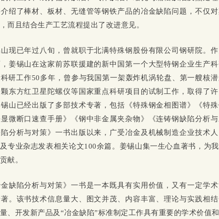
并介绍了棒材、板材、无缝管等钢铁产品的冶金缺陷问题，不仅对
，而且结合生产工艺流程提出了改进意见。
锡山现已年过八旬，曾就职于北满特殊钢股份有限公司钢研院。作
师，姜锡山在这家前苏联援建的新中国第一个大型特钢企业生产科
科研工作50多年，曾参与我国第一架轰炸机涡轮盘、第一艘核
一颗东方红卫星陀螺仪等国家重点科研项目的试制工作，取得了许
姜锡山已经出版了多部技术专著，包括《特殊钢金相图谱》《特殊
铁显微断口速查手册》《钢中非金属夹杂物》《连铸钢缺陷分析与
缺陷分析与对策》一书出版以来，广受冶金及机械制造企业技术人
及专业杂志发表相关论文100余篇。姜锡山集一生心血著书，为
贡献。
冶金缺陷分析与对策》一书是一本既具有实用价值，又有一定学术
专著。该书技术信息量大、图文并茂、内容丰富、理论与实践相结
量、开发新产品及“冶金缺陷”标准制定工作具有重要的学术价值