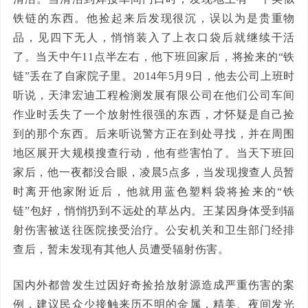
铁链的东西。他捡起来后发现很沉，误以为是贵重物
品，见四下无人，悄悄装入了上衣口袋后就继续干活
了。当天中午11点半左右，他下班回家后，将捡来的“铁
链”丢在了自家院子里。2014年5月9日，他去公司上班时
听说，天津宏迪工程检测发展有限公司在他们公司车间
作业时丢失了一个放射性很强的东西，才怀疑是自己捡
到的那个东西。后来听说警方正在到处寻找，并在周围
地区展开大规模搜查行动，他有些害怕了。当天下班回
家后，他一夜都没合眼，凌晨5点多，当发现搜查人员暂
时离开他家附近后，他就用蓝色塑料袋将捡来的“铁
链”包好，悄悄扔到不远处的草丛内。王某因身体受到辐
射伤害被送往医院接受治疗。公安机关和卫生部门经排
查后，暂未发现有其他人员遭受辐射伤害。
国内外都曾发生过因好奇捡拾放射源造成严重伤害的案
例，建议民众少接触来历不明的金属，精美、夜间发光