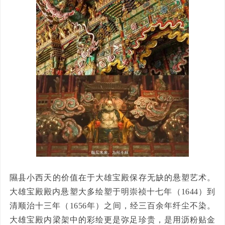
隰县小西天的价值在于大雄宝殿保存无缺的悬塑艺术。
大雄宝殿殿内悬塑大多绘塑于明崇祯十七年（1644）到
清顺治十三年（1656年）之间，经三百余年纤尘不染。
大雄宝殿内梁架中的彩绘更是弥足珍贵，是用沥粉贴金