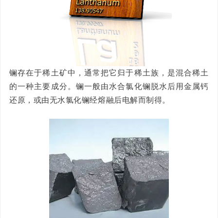
镧存在于稀土矿中，通常把它归于稀土族，是混合稀土
的一种主要成分。镧一般由水合氯化镧脱水后用金属钙
还原，或由无水氯化镧经熔融后电解而制得。