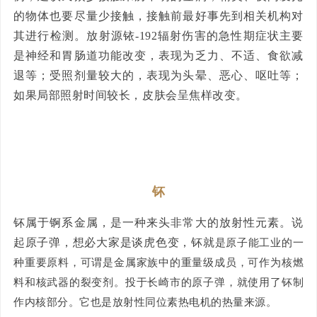
的物体也要尽量少接触，接触前最好事先到相关机构对
其进行检测。放射源铱-192辐射伤害的急性期症状主要
是神经和胃肠道功能改变，表现为乏力、不适、食欲减
退等；受照剂量较大的，表现为头晕、恶心、呕吐等；
如果局部照射时间较长，皮肤会呈焦样改变。
钚
钚属于锕系金属，是一种来头非常大的放射性元素。说
起原子弹，想必大家是谈虎色变，钚就
是原子能工业的一
种重要原料，可谓是金属家族中的重量级成员，可作为核燃
料和核武器的裂变剂。投于长崎市的原子弹，就使用了钚制
作内核部分。它也是放射性同位素热电机的热量来源。