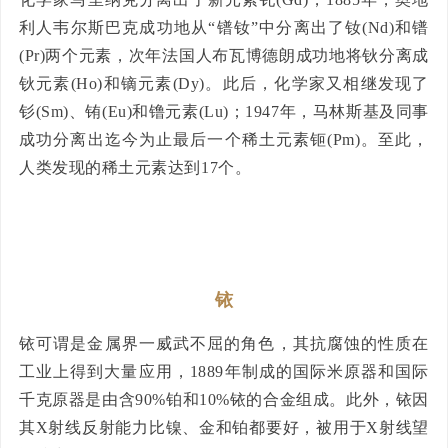
利人韦尔斯巴克成功地从“镨钕”中分离出了钕(Nd)和镨
(Pr)两个元素，次年法国人布瓦博德朗成功地将钬分离成
钬元素(Ho)和镝元素(Dy)。此后，化学家又相继发现了
钐(Sm)、铕(Eu)和镥元素(Lu)；1947年，马林斯基及同事
成功分离出迄今为止最后一个稀土元素钷(Pm)。至此，
人类发现的稀土元素达到17个。
铱
铱可谓是金属界一威武不屈的角色，其抗腐蚀的性质在
工业上得到大量应用，1889年制成的国际米原器和国际
千克原器是由含90%铂和10%铱的合金组成。此外，铱因
其X射线反射能力比镍、金和铂都要好，被用于X射线望