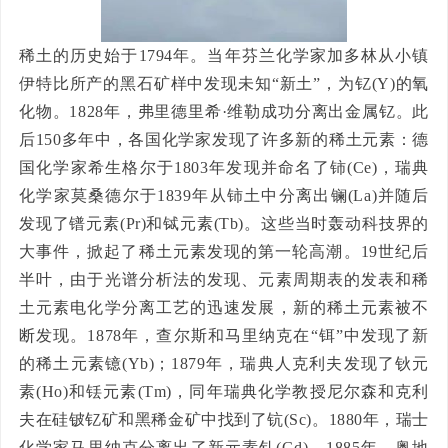
稀土的历史始于1794年。当年芬兰化学家加多林从小镇
伊特比所产的黑石矿样中发现未知“新土”，为钇(Y)的氧
化物。1828年，弗里德里希·维勒成功分离出金属钇。此
后150多年中，各国化学家发现了许多新的稀土元素：德
国化学家希生格尔于1803年发现并命名了铈(Ce)，瑞典
化学家莫桑德尔于1839年从铈土中分离出镧(La)并随后
发现了镨元素(Pr)和铽元素(Tb)。这些当时轰动科技界的
大事件，掀起了稀土元素发现的第一轮高潮。19世纪后
半叶，由于光谱分析法的发现、元素周期表的发表和稀
土元素电化学分离工艺的迅速发展，新的稀土元素被不
断发现。1878年，查尔斯和马里纳克在“铒”中发现了新
的稀土元素镱(Yb)；1879年，瑞典人克利夫发现了钬元
素(Ho)和铥元素(Tm)，同年瑞典化学教授尼尔森和克利
夫在硅铍钇矿和黑稀金矿中找到了钪(Sc)。1880年，瑞士
化学家马里纳克分离出了新元素钆(Gd)，1885年，奥地