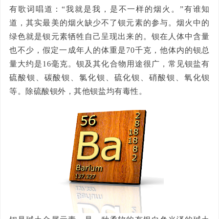
有歌词唱道：“我就是我，是不一样的烟火。”有谁知
道，其实最美的烟火缺少不了钡元素的参与。烟火中的
绿色就是钡元素牺牲自己呈现出来的。钡在人体中含量
也不少，假定一成年人的体重是70千克，他体内的钡总
量大约是16毫克。钡及其化合物用途很广，常见钡盐有
硫酸钡、碳酸钡、氯化钡、硫化钡、硝酸钡、氧化钡
等。除硫酸钡外，其他钡盐均有毒性。