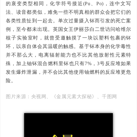
的衰变类型相同，化学符号接近(Pu、Po)，连中文写
法、读音都类似，难免一些不明真相的群众会把它们的
各类性质扯到一起去。单次过量摄入钚而引发的死亡案
例，至今都未出现。英国女王伊丽莎白二世访问哈维尔
核子实验室时，就曾受邀触摸了一块以塑料包裹的钚
环，以亲自体会其温暖的触感。基于钚本身的化学毒性
并不那么大，电离辐射能力也不比其他放射性元素特
殊，加上铀钚混合燃料里钚也只有7%，3号反应堆如果
发生爆炸泄漏，并不会比其他使用铀燃料的反应堆更危
险。
图片来源：央视网、《金属元素大探秘》、千图网