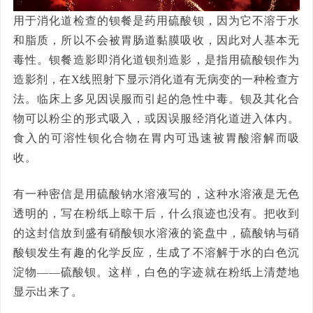
用于消化道检查的钡餐是药用硫酸钡，因为它不溶于水
和脂质，所以不会被胃肠道黏膜吸收，因此对人基本无
毒性。钡餐造影即消化道钡剂造影，是指用硫酸钡作为
造影剂，在X线照射下显示消化道有无病变的一种检查方
法。临床上多见因误服而引起的急性中毒。钡及其化合
物可以粉尘的形式吸入，或因误服经消化道进入体内。
食入的可溶性钡化合物在胃内可迅速被胃酸溶解而吸
收。
有一种密信是用硫酸钠水溶液写的，这种水溶液是无色
透明的，写在粉纸上晾干后，什么痕迹也没有。把收到
的这封信放到盛有硝酸钡水溶液的瓷盘中，硫酸钠与硝
酸钡发生有趣的化学反应，生成了不溶解于水的白色沉
淀物——硫酸钡。这样，白色的字迹就在粉纸上清楚地
显示出来了。